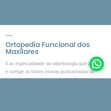
Ortopedia Funcional dos
Maxilares
É as especialidade da odontologia que previne
e corrige as bases ósseas posicionadas de
forma inadequada (maloclusão). Tratam os
desequilíbrios e as alterações musculares,
ósseas e posturais, reequilibrando a face.
Os aparelhos utilizados pelos dentistas