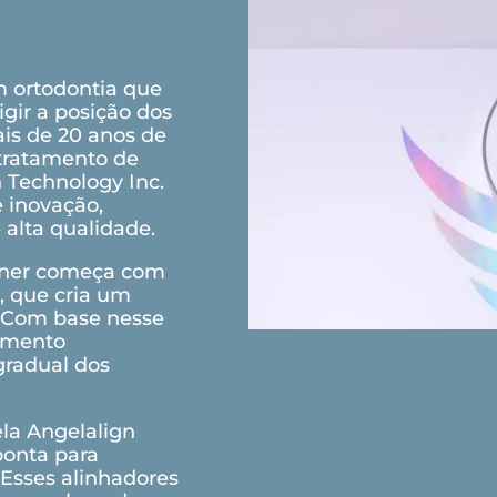
 ortodontia que
igir a posição dos
ais de 20 anos de
 tratamento de
n Technology Inc.
e inovação,
alta qualidade.
gner começa com
, que cria um
. Com base nesse
tamento
gradual dos
la Angelalign
ponta para
 Esses alinhadores