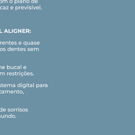
a
com o plano de
az e previsível.
L ALIGNER
:
rentes e quase
 aos dentes sem
ne bucal e
o
 restrições.
stema digital para
atamento,
de sorrisos
mundo.