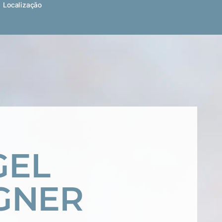
Localização
GEL
GNER