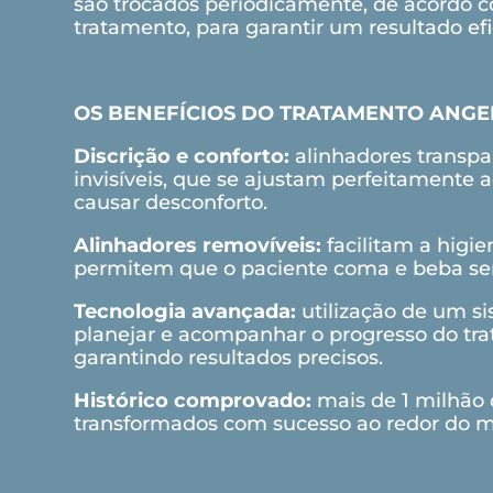
Tecnologi
são trocados periodicamente, de acordo 
tratamento, para garantir um resultado efic
de
OS BENEFÍCIOS DO TRATAMENTO ANGE
ponta
Discrição e conforto:
alinhadores transpa
invisíveis, que se ajustam perfeitamente
com
causar desconforto.
Inovação
Alinhadores removíveis:
facilitam a higie
BotãoAnj
e
permitem que o paciente coma e beba sem
Tecnologia avançada:
utilização de um si
cuidado
planejar e acompanhar o progresso do tr
garantindo resultados precisos.
O
Por
BotãoAnjo
em
Histórico comprovado:
mais de 1 milhão 
Avanço
é
transformados com sucesso ao redor do 
que
um
cada
componente