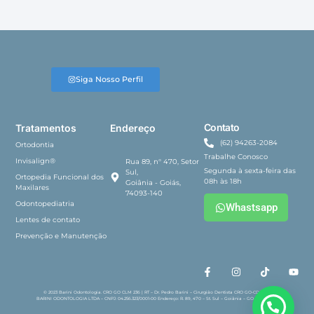
Siga Nosso Perfil
Contato
Tratamentos
Endereço
(62) 94263-2084
Ortodontia
Trabalhe Conosco
Invisalign®
Rua 89, n° 470, Setor
Segunda à sexta-feira das
Sul,
Ortopedia Funcional dos
08h às 18h
Goiânia - Goiás,
Maxilares
74093-140
Odontopediatria
Whastsapp
Lentes de contato
Prevenção e Manutenção
© 2023 Barini Odontologia. CRO GO CLM 236 | RT – Dr. Pedro Barini – Cirurgião Dentista CRO GO-CD 3286.
BARINI ODONTOLOGIA LTDA – CNPJ: 04.256.323/0001-00 Endereço: R. 89, 470 – St. Sul – Goiânia – GO, 74093-140