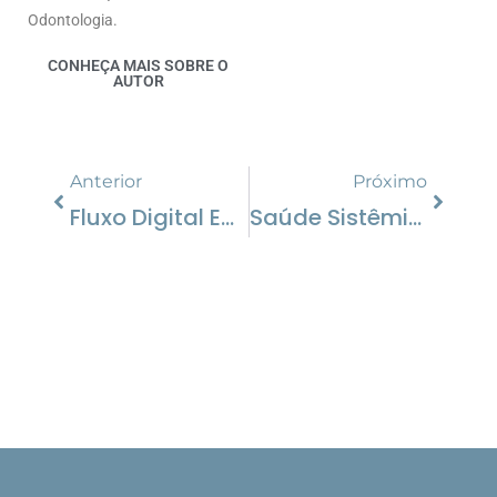
Odontologia.
CONHEÇA MAIS SOBRE O
AUTOR
Anterior
Próximo
Fluxo Digital Em Goiânia: A Revolução Nos Implantes E Aparelhos Invisíveis Com Dr. Pedro Barini
Saúde Sistêmica: Como O Que Acontece Na Sua Boca Reflete No Seu Corpo