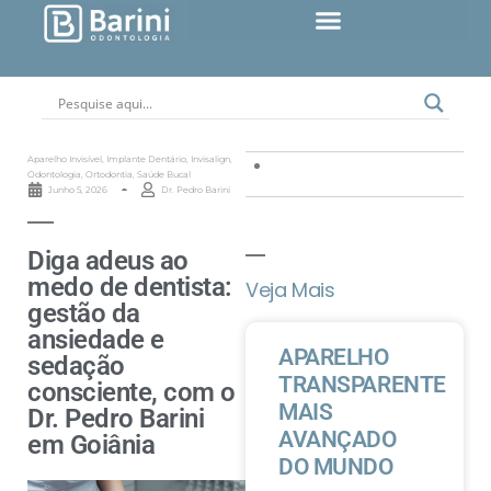
Aparelho Invisível
,
Implante Dentário
,
Invisalign
,
Odontologia
,
Ortodontia
,
Saúde Bucal
Junho 5, 2026
Dr. Pedro Barini
Diga adeus ao
medo de dentista:
Veja Mais
gestão da
ansiedade e
APARELHO
sedação
TRANSPARENTE
consciente, com o
MAIS
Dr. Pedro Barini
AVANÇADO
em Goiânia
DO MUNDO