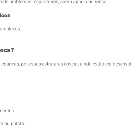
a de problemas respiratórios, como apneia ou ronco.
icos
complexos.
boca?
rianças, pois suas estruturas ósseas ainda estão em desenvo
nentes.
r ou palato.