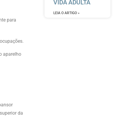
VIDA ADULTA
LEIA O ARTIGO »
nte para
eocupações.
o aparelho
pansor
 superior da