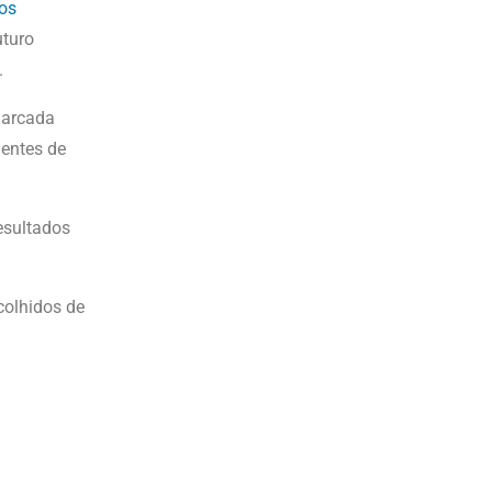
dos
uturo
.
 arcada
dentes de
resultados
colhidos de