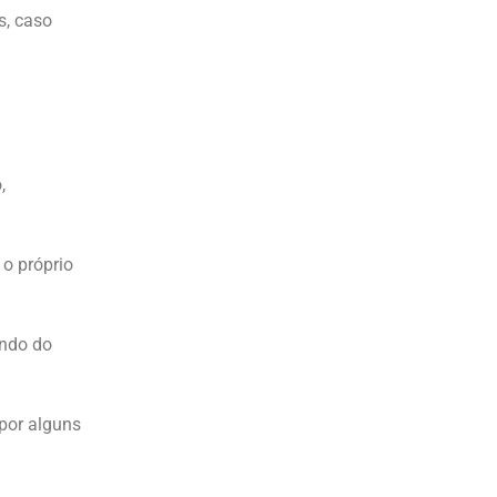
s, caso
,
 o próprio
endo do
por alguns