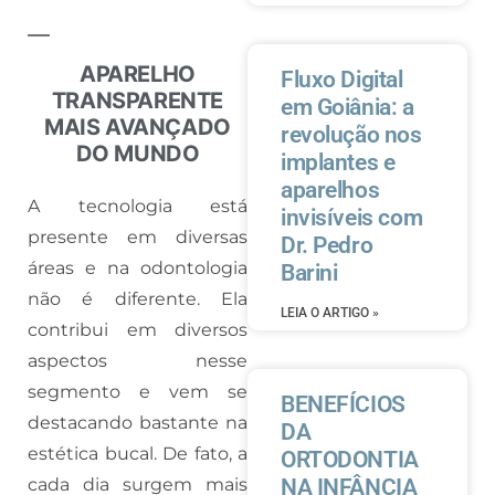
APARELHO
Fluxo Digital
TRANSPARENTE
em Goiânia: a
MAIS AVANÇADO
revolução nos
DO MUNDO
implantes e
aparelhos
A tecnologia está
invisíveis com
presente em diversas
Dr. Pedro
áreas e na odontologia
Barini
não é diferente. Ela
LEIA O ARTIGO »
contribui em diversos
aspectos nesse
segmento e vem se
BENEFÍCIOS
destacando bastante na
DA
estética bucal. De fato, a
ORTODONTIA
cada dia surgem mais
NA INFÂNCIA