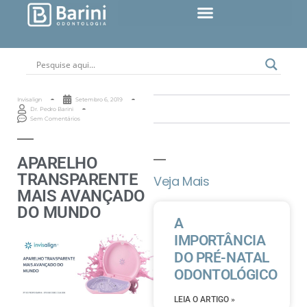
Invisalign
Setembro 6, 2019
Dr. Pedro Barini
Sem Comentários
APARELHO
TRANSPARENTE
Veja Mais
MAIS AVANÇADO
DO MUNDO
A
IMPORTÂNCIA
DO PRÉ-NATAL
ODONTOLÓGICO
LEIA O ARTIGO »