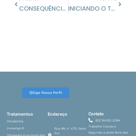
CONSEQUÊNCIAS DA MALOCLUSÃO
INICIANDO O TRATAMENTO INVISALIGN COM SEU ORTODONTISTA
Siga Nosso Perfil
Contato
Tratamentos
Endereço
(62) 94263-2084
Ortodontia
Trabalhe Conosco
Invisalign®
Rua 89, n° 470, Setor
Segunda à sexta-feira das
Sul,
Ortopedia Funcional dos