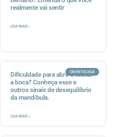
realmente vai sentir
LEIA MAIS »
ODONTOLOGIA
Dificuldade para abrir e fechar
a boca? Conheça esse e
outros sinais de desequilíbrio
da mandíbula.
LEIA MAIS »