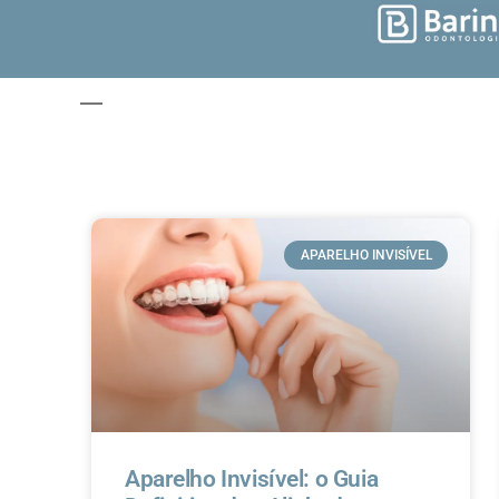
APARELHO INVISÍVEL
Aparelho Invisível: o Guia