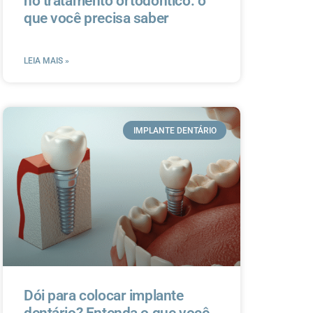
no tratamento ortodôntico: o
que você precisa saber
LEIA MAIS »
IMPLANTE DENTÁRIO
Dói para colocar implante
dentário? Entenda o que você