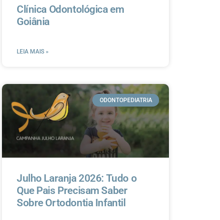
Clínica Odontológica em
Goiânia
LEIA MAIS »
ODONTOPEDIATRIA
Julho Laranja 2026: Tudo o
Que Pais Precisam Saber
Sobre Ortodontia Infantil