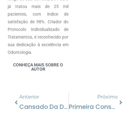
já tratou mais de 25 mil
pacientes, com índice de
satisfação de 98%. Criador do
Protocolo Individualizado de
Tratamentos, é reconhecido por
sua dedicação à excelência em
Odontologia.
CONHEÇA MAIS SOBRE O
AUTOR
Anterior
Próximo
Cansado Da Dentadura Tradicional? Conheça Os Benefícios Dos Implantes Dentários
Primeira Consulta Ortodôntica: O Que Esperar E Por Que Ela É Tão Importante?