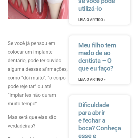
se você pode
utilizá-lo
LEIA O ARTIGO »
Se você já pensou em
Meu filho tem
colocar um implante
medo de ao
dentista – O
dentário, pode ter ouvido
que eu faço?
alguma dessas afirmações,
como “dói muito”, “o corpo
LEIA O ARTIGO »
pode rejeitar” ou até
“implantes não duram
muito tempo”.
Dificuldade
para abrir
Mas será que elas são
e fechar a
verdadeiras?
boca? Conheça
esse e