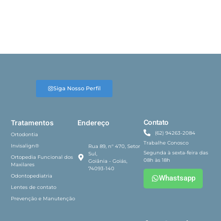
Siga Nosso Perfil
Contato
Tratamentos
Endereço
(62) 94263-2084
Ortodontia
Trabalhe Conosco
Invisalign®
Rua 89, n° 470, Setor
Segunda à sexta-feira das
Sul,
Ortopedia Funcional dos
08h às 18h
Goiânia - Goiás,
Maxilares
74093-140
Odontopediatria
Whastsapp
Lentes de contato
Prevenção e Manutenção