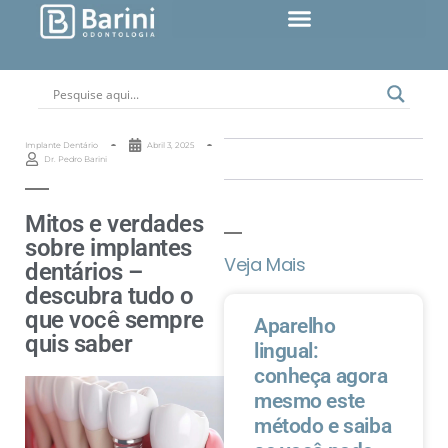
Implante Dentário
Abril 3, 2025
Dr. Pedro Barini
Mitos e verdades
sobre implantes
Veja Mais
dentários –
descubra tudo o
que você sempre
Aparelho
quis saber
lingual:
conheça agora
mesmo este
método e saiba