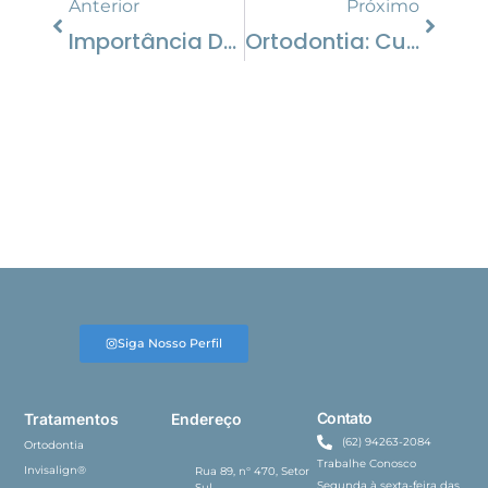
Anterior
Próximo
Importância Da Forma Que Mastigamos
Ortodontia: Cuidados Necessários
Siga Nosso Perfil
Contato
Tratamentos
Endereço
(62) 94263-2084
Ortodontia
Trabalhe Conosco
Invisalign®
Rua 89, n° 470, Setor
Segunda à sexta-feira das
Sul,